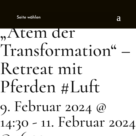
« All Events
Seite wählen
This event has passed.
„Atem der
Transformation“ –
Retreat mit
Pferden #Luft
9. Februar 2024 @
14:30
-
11. Februar 2024