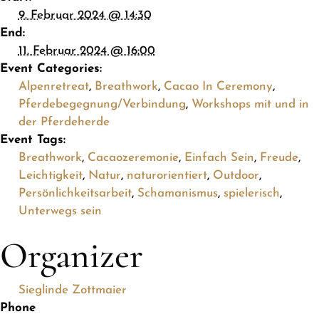
9. Februar 2024 @ 14:30
End:
11. Februar 2024 @ 16:00
Event Categories:
Alpenretreat
,
Breathwork
,
Cacao In Ceremony
,
Pferdebegegnung/Verbindung
,
Workshops mit und in
der Pferdeherde
Event Tags:
Breathwork
,
Cacaozeremonie
,
Einfach Sein
,
Freude
,
Leichtigkeit
,
Natur
,
naturorientiert
,
Outdoor
,
Persönlichkeitsarbeit
,
Schamanismus
,
spielerisch
,
Unterwegs sein
Organizer
Sieglinde Zottmaier
Phone