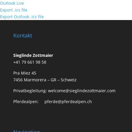
Outlook Live
Export .ics file
Export Outlook .ics file
Kontakt
Sieglinde Zottmaier
+41 79 661 98 58
Pra Miez 45
7456 Marmorera – GR – Schweiz
Privatbegleitung: welcome@sieglindezottmaier.com
Pferdealpen: pferde@pferdealpen.ch
Navigation