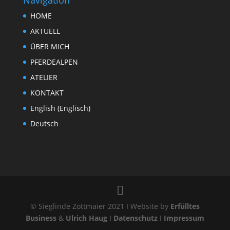
HOME
AKTUELL
ÜBER MICH
PFERDEALPEN
ATELIER
KONTAKT
English
(
Englisch
)
Deutsch
© Sieglinde Zottmaier 2021 I Website by
Erfülltes
Business
&
Ulrich Haug
I
Datenschutz
I
Impressum