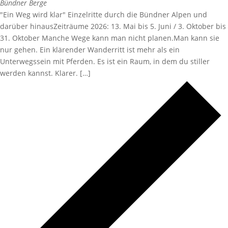
Bündner Berge
"Ein Weg wird klar" Einzelritte durch die Bündner Alpen und
darüber hinausZeiträume 2026: 13. Mai bis 5. Juni / 3. Oktober bis
31. Oktober Manche Wege kann man nicht planen.Man kann sie
nur gehen. Ein klärender Wanderritt ist mehr als ein
Unterwegssein mit Pferden. Es ist ein Raum, in dem du stiller
werden kannst. Klarer. […]