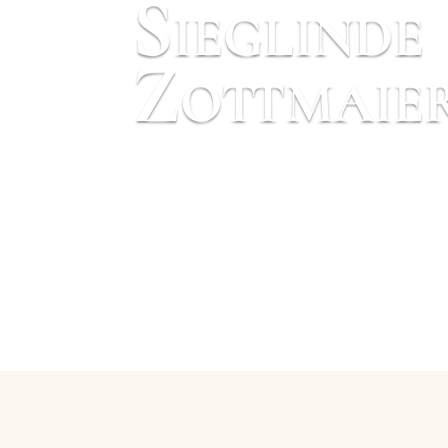
Sieglinde
Zottmaie