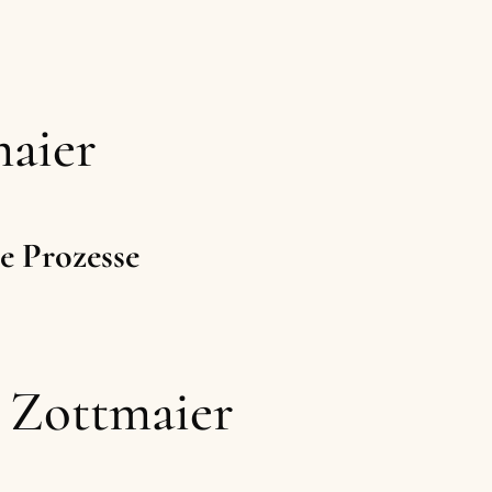
maier
e Prozesse
e Zottmaier