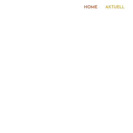
Wildnis-Weishe
HOME
AKTUELL
von Mensch zu Mensch