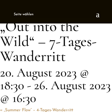
« All Events
Seite wählen
This event has passed.
„Out into the
Wild“ – 7-Tages-
Wanderritt
20. August 2023 @
18:30
-
26. August 2023
@ 16:30
«
„Summer Flow“ – 4-Tages-Wanderritt