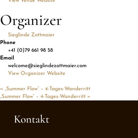
View Venue Website
Organizer
Sieglinde Zottmaier
Phone
+41 (0)79 661 98 58
Email
welcome@sieglindezottmaier.com
View Organizer Website
«
„Summer Flow“ – 4-Tages-Wanderritt
„Summer Flow“ – 4-Tages-Wanderritt
»
Kontakt