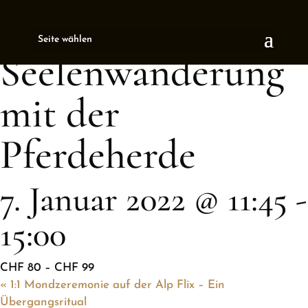
« All Events
Seite wählen
This event has passed.
Seelenwanderung
mit der
Pferdeherde
7. Januar 2022 @ 11:45
-
15:00
CHF 80 – CHF 99
«
1:1 Mondzeremonie auf der Alp Flix – Ein
Übergangsritual