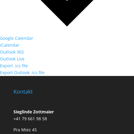
Google Calendar
iCalendar
Outlook 365
Outlook Live
Export .ics file
Export Outlook .ics file
Kontakt
Sieglinde Zottmaier
+41 79 661 98 58
Pra Miez 45