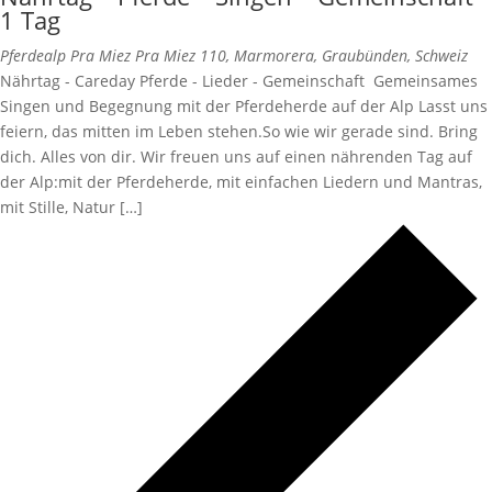
1 Tag
Pferdealp Pra Miez
Pra Miez 110, Marmorera, Graubünden, Schweiz
Nährtag - Careday Pferde - Lieder - Gemeinschaft Gemeinsames
Singen und Begegnung mit der Pferdeherde auf der Alp Lasst uns
feiern, das mitten im Leben stehen.So wie wir gerade sind. Bring
dich. Alles von dir. Wir freuen uns auf einen nährenden Tag auf
der Alp:mit der Pferdeherde, mit einfachen Liedern und Mantras,
mit Stille, Natur […]