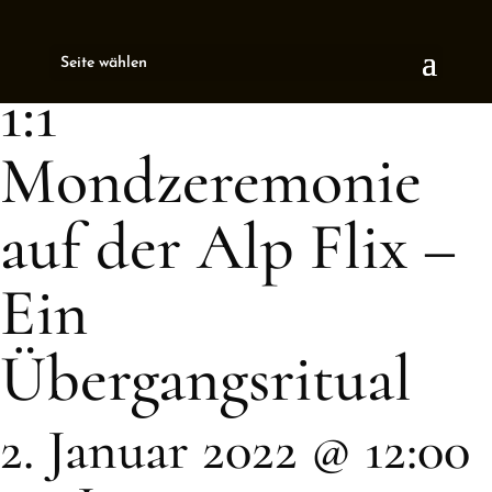
« All Events
Seite wählen
This event has passed.
1:1
Mondzeremonie
auf der Alp Flix –
Ein
Übergangsritual
2. Januar 2022 @ 12:00