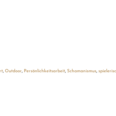
rt
,
Outdoor
,
Persönlichkeitsarbeit
,
Schamanismus
,
spieleris