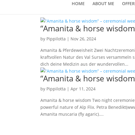
HOME
ABOUT ME
OFFER
“Amanita & horse wisdom
by
Pippilotta
|
Nov 26, 2024
Amanita & Pferdeweisheit Zwei Nachtzeremonie
kraftvollen Natur des Val Surses versammeln s
dich deine Medizin aus der wundervollen...
“Amanita & horse wisdom
by
Pippilotta
|
Apr 11, 2024
Amanita & horse wisdom Two night ceremonies, 
powerful nature of Alp Flix. Petra Benedikt(w
Amanita muscaria (fly agaric)....