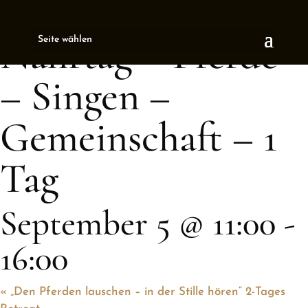
« All Events
Nährtag – Pferde
Seite wählen
– Singen –
Gemeinschaft – 1
Tag
September 5 @ 11:00
-
16:00
«
„Den Pferden lauschen – in der Stille hören“ 2-Tages