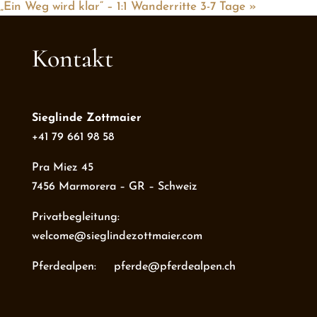
„Ein Weg wird klar“ – 1:1 Wanderritte 3-7 Tage
»
Kontakt
Sieglinde Zottmaier
+41 79 661 98 58
Pra Miez 45
7456 Marmorera – GR – Schweiz
Privatbegleitung:
welcome@sieglindezottmaier.com
Pferdealpen: pferde@pferdealpen.ch