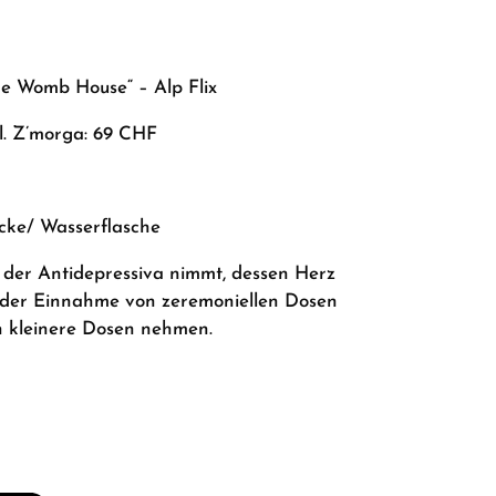
he Womb House“ – Alp Flix
l. Z’morga: 69 CHF
cke/ Wasserflasche
 der Antidepressiva nimmt, dessen Herz
vor der Einnahme von zeremoniellen Dosen
n kleinere Dosen nehmen.