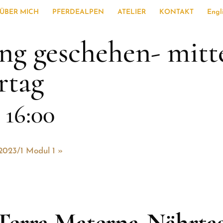
ÜBER MICH
PFERDEALPEN
ATELIER
KONTAKT
Engl
ng geschehen- mitt
rtag
-
16:00
2023/1 Modul 1
»
Terra Materna-Nährta