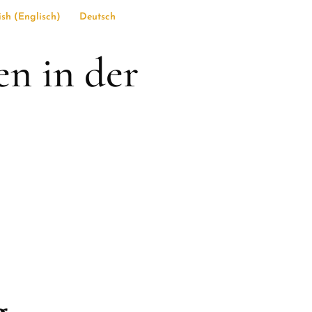
ish
(
Englisch
)
Deutsch
en in der
g