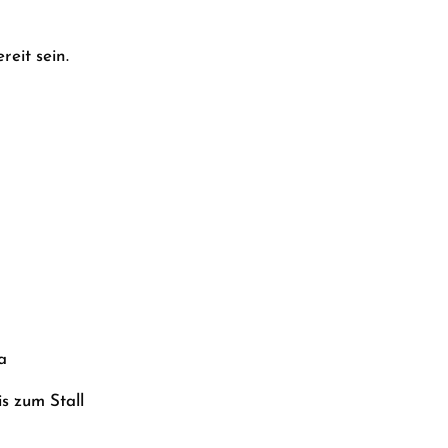
eit sein.
a
s zum Stall