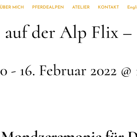
ÜBER MICH
PFERDEALPEN
ATELIER
KONTAKT
Engl
auf der Alp Flix –
00
-
16. Februar 2022 @ 
1 Mondzeremonie für D