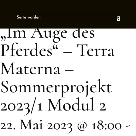
« All Events
Seite wählen
This event has passed.
„Im Auge des
Pferdes“ – Terra
Materna –
Sommerprojekt
2023/1 Modul 2
22. Mai 2023 @ 18:00
-