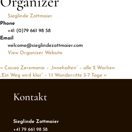
Organizer
Sieglinde Zottmaier
Phone
+41 (0)79 661 98 58
Email
welcome@sieglindezottmaier.com
View Organizer Website
«
Cacao Zeremonie – „Innehalten“ – alle 2 Wochen
„Ein Weg wird klar“ – 1:1 Wanderritte 3-7 Tage
»
Kontakt
Sieglinde Zottmaier
+41 79 661 98 58