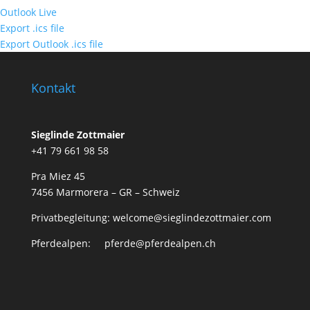
Outlook Live
Export .ics file
Export Outlook .ics file
Kontakt
Sieglinde Zottmaier
+41 79 661 98 58
Pra Miez 45
7456 Marmorera – GR – Schweiz
Privatbegleitung: welcome@sieglindezottmaier.com
Pferdealpen: pferde@pferdealpen.ch