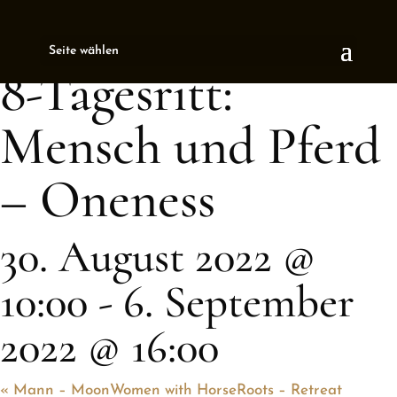
« All Events
Seite wählen
This event has passed.
8-Tagesritt:
Mensch und Pferd
– Oneness
30. August 2022 @
10:00
-
6. September
2022 @ 16:00
«
Mann – MoonWomen with HorseRoots – Retreat