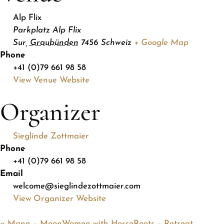
Alp Flix
Parkplatz Alp Flix
Sur
,
Graubünden
7456
Schweiz
+ Google Map
Phone
+41 (0)79 661 98 58
View Venue Website
Organizer
Sieglinde Zottmaier
Phone
+41 (0)79 661 98 58
Email
welcome@sieglindezottmaier.com
View Organizer Website
«
Mann – MoonWomen with HorseRoots – Retreat