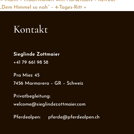
„Dem Himmel so nah“ – 4-Tages-Ritt
»
Kontakt
Sieglinde Zottmaier
+41 79 661 98 58
Pra Miez 45
7456 Marmorera – GR – Schweiz
Privatbegleitung:
welcome@sieglindezottmaier.com
Pferdealpen: pferde@pferdealpen.ch