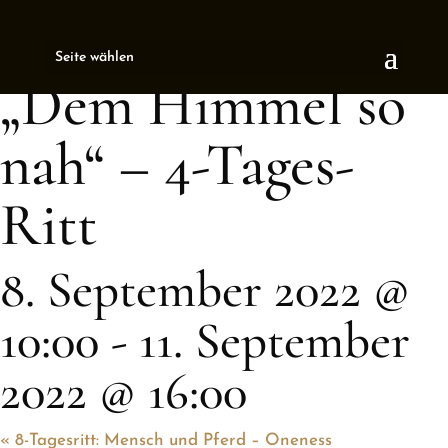
« All Events
Seite wählen
This event has passed.
„Dem Himmel so
nah“ – 4-Tages-
Ritt
8. September 2022 @
10:00
-
11. September
2022 @ 16:00
«
8-Tagesritt: Mensch und Pferd – Oneness