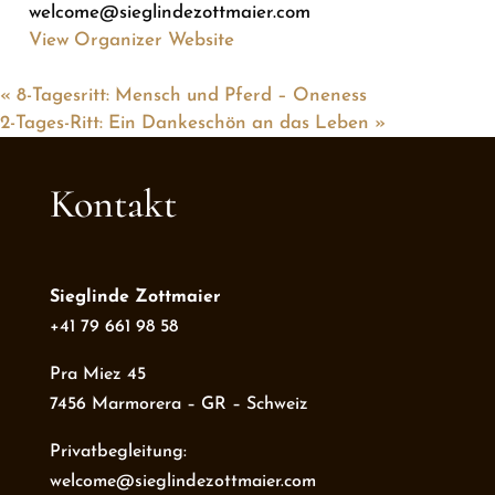
welcome@sieglindezottmaier.com
View Organizer Website
«
8-Tagesritt: Mensch und Pferd – Oneness
2-Tages-Ritt: Ein Dankeschön an das Leben
»
Kontakt
Sieglinde Zottmaier
+41 79 661 98 58
Pra Miez 45
7456 Marmorera – GR – Schweiz
Privatbegleitung:
welcome@sieglindezottmaier.com