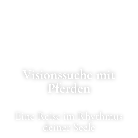
Visionssuche mit
Pferden
Eine Reise im Rhythmus
deiner Seele