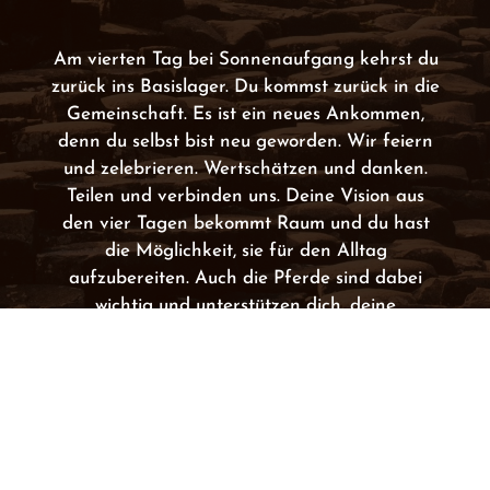
Am vierten Tag bei Sonnenaufgang kehrst du
zurück ins Basislager. Du kommst zurück in die
Gemeinschaft. Es ist ein neues Ankommen,
denn du selbst bist neu geworden. Wir feiern
und zelebrieren. Wertschätzen und danken.
Teilen und verbinden uns. Deine Vision aus
den vier Tagen bekommt Raum und du hast
die Möglichkeit, sie für den Alltag
aufzubereiten. Auch die Pferde sind dabei
wichtig und unterstützen dich, deine
Erfahrungen zu integrieren und Visionen ins
Leben zu bringen.
Weitere Termine in Planung! Zum jetzigen
Zeitpunkt ist die Visionssuche in der
Jahresgruppe integriert. Es gibt für 3
Menschen die Gelegenheit diese einzeln zu