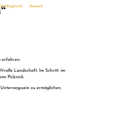
“
ish
(
Englisch
)
Deutsch
u erfahren.
tvolle Landschaft. Im Schritt, im
im Picknick.
e Unterwegssein zu ermöglichen.