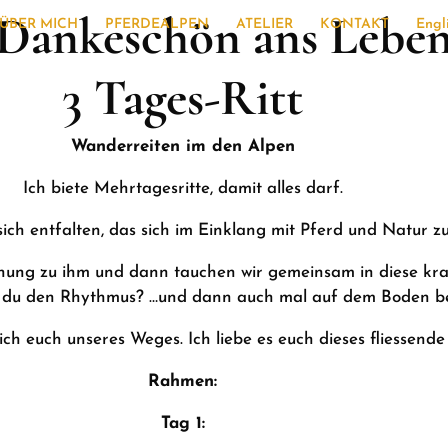
 Dankeschön ans Leben
ÜBER MICH
PFERDEALPEN
ATELIER
KONTAKT
Engl
3 Tages-Ritt
Wanderreiten im den Alpen
Ich biete Mehrtagesritte, damit alles darf.
sich entfalten, das sich im Einklang mit Pferd und Natur z
ehung zu ihm und dann tauchen wir gemeinsam in diese kraf
st du den Rhythmus? …und dann auch mal auf dem Boden be
ich euch unseres Weges. Ich liebe es euch dieses fliessend
Rahmen:
Tag 1: