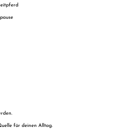
eitpferd
spause
erden.
uelle für deinen Alltag.