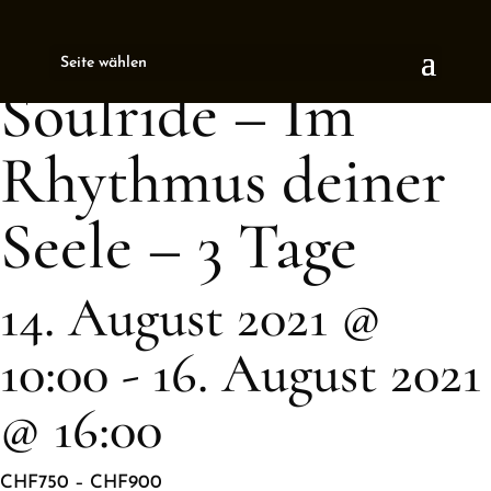
« All Events
Seite wählen
This event has passed.
Soulride – Im
Rhythmus deiner
Seele – 3 Tage
14. August 2021 @
10:00
-
16. August 2021
@ 16:00
CHF750 – CHF900