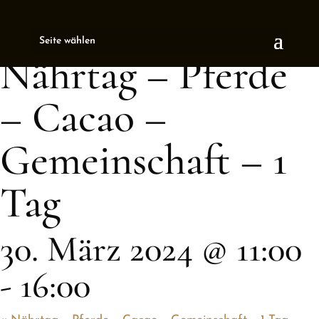
« All Events
Seite wählen
This event has passed.
Nährtag – Pferde
– Cacao –
Gemeinschaft – 1
Tag
30. März 2024 @ 11:00
-
16:00