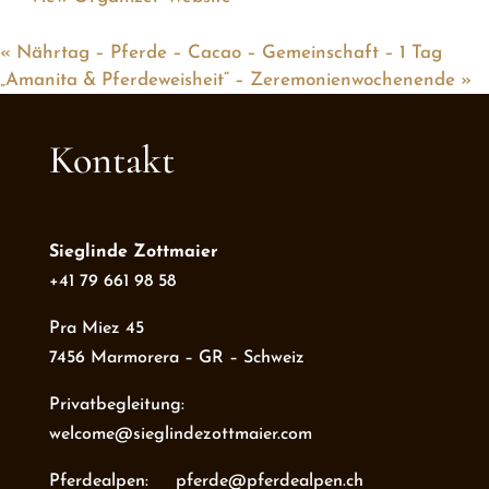
«
Nährtag – Pferde – Cacao – Gemeinschaft – 1 Tag
„Amanita & Pferdeweisheit“ – Zeremonienwochenende
»
Kontakt
Sieglinde Zottmaier
+41 79 661 98 58
Pra Miez 45
7456 Marmorera – GR – Schweiz
Privatbegleitung:
welcome@sieglindezottmaier.com
Pferdealpen: pferde@pferdealpen.ch