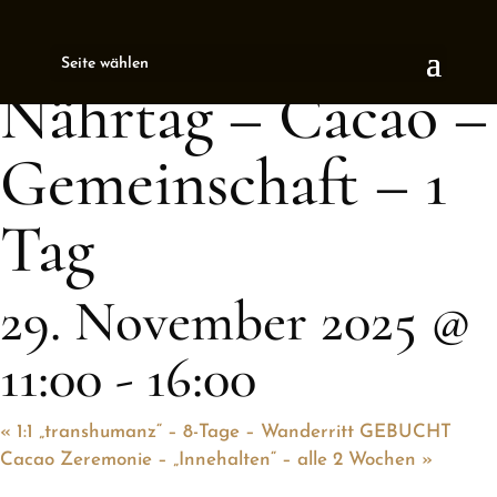
« All Events
Seite wählen
This event has passed.
Nährtag – Cacao –
Gemeinschaft – 1
Tag
29. November 2025 @
11:00
-
16:00
«
1:1 „transhumanz“ – 8-Tage – Wanderritt GEBUCHT
Cacao Zeremonie – „Innehalten“ – alle 2 Wochen
»