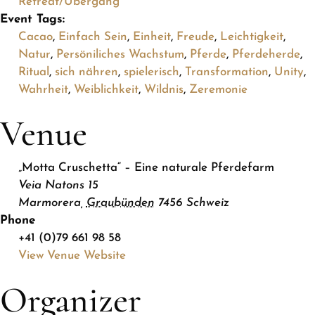
Retreat/Übergang
Event Tags:
Cacao
,
Einfach Sein
,
Einheit
,
Freude
,
Leichtigkeit
,
Natur
,
Persöniliches Wachstum
,
Pferde
,
Pferdeherde
,
Ritual
,
sich nähren
,
spielerisch
,
Transformation
,
Unity
,
Wahrheit
,
Weiblichkeit
,
Wildnis
,
Zeremonie
Venue
„Motta Cruschetta“ – Eine naturale Pferdefarm
Veia Natons 15
Marmorera
,
Graubünden
7456
Schweiz
Phone
+41 (0)79 661 98 58
View Venue Website
Organizer