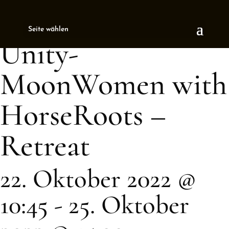
« All Events
Seite wählen
This event has passed.
Unity-
MoonWomen with
HorseRoots –
Retreat
22. Oktober 2022 @
10:45
-
25. Oktober