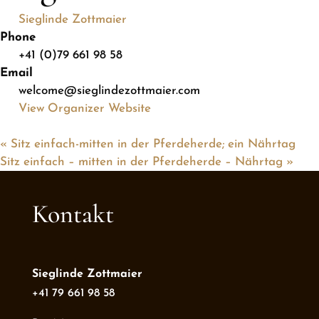
Sieglinde Zottmaier
Phone
+41 (0)79 661 98 58
Email
welcome@sieglindezottmaier.com
View Organizer Website
«
Sitz einfach-mitten in der Pferdeherde; ein Nährtag
Sitz einfach – mitten in der Pferdeherde – Nährtag
»
Kontakt
Sieglinde Zottmaier
+41 79 661 98 58