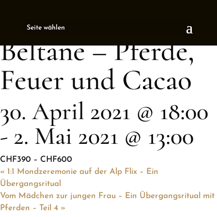
« All Events
Seite wählen
This event has passed.
Beltane – Pferde,
Feuer und Cacao
30. April 2021 @ 18:00
-
2. Mai 2021 @ 13:00
CHF390 – CHF600
«
1:1 Mondzeremonie auf der Alp Flix – Ein
Übergangsritual
Vom Mädchen zur jungen Frau – Ein Übergangsritual mit
Pferden – Teil 4
»