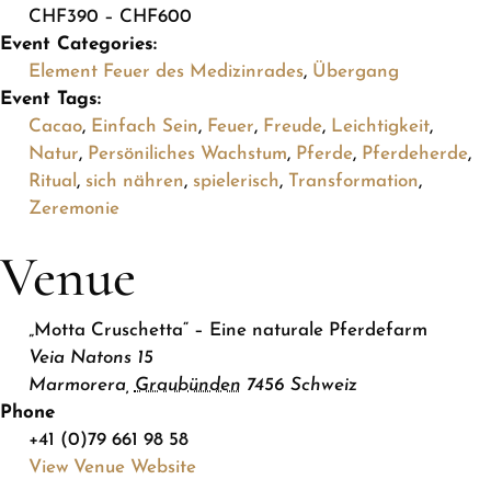
CHF390 – CHF600
Event Categories:
Element Feuer des Medizinrades
,
Übergang
Event Tags:
Cacao
,
Einfach Sein
,
Feuer
,
Freude
,
Leichtigkeit
,
Natur
,
Persöniliches Wachstum
,
Pferde
,
Pferdeherde
,
Ritual
,
sich nähren
,
spielerisch
,
Transformation
,
Zeremonie
Venue
„Motta Cruschetta“ – Eine naturale Pferdefarm
Veia Natons 15
Marmorera
,
Graubünden
7456
Schweiz
Phone
+41 (0)79 661 98 58
View Venue Website