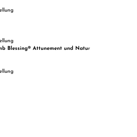
ellung
ellung
omb Blessing® Attunement
und Natu
r
ellung