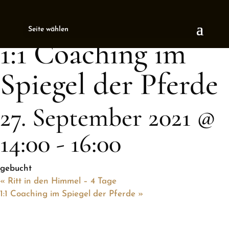
« All Events
Seite wählen
This event has passed.
1:1 Coaching im
Spiegel der Pferde
27. September 2021 @
14:00
-
16:00
gebucht
«
Ritt in den Himmel – 4 Tage
1:1 Coaching im Spiegel der Pferde
»