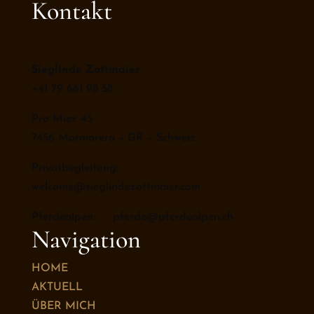
Kontakt
Sieglinde Zottmaier
+41 79 661 98 58
Pra Miez 45
7456 Marmorera – GR – Schweiz
Privatbegleitung:
welcome@sieglindezottmaier.com
Pferdealpen: pferde@pferdealpen.ch
Navigation
HOME
AKTUELL
ÜBER MICH