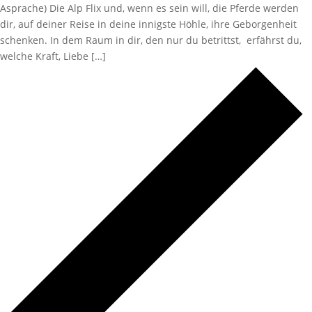
Asprache) Die Alp Flix und, wenn es sein will, die Pferde werden
dir, auf deiner Reise in deine innigste Höhle, ihre Geborgenheit
schenken. In dem Raum in dir, den nur du betrittst, erfährst du,
welche Kraft, Liebe […]