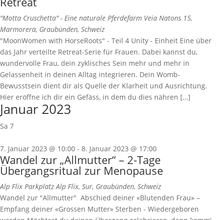
Retreat
"Motta Cruschetta" - Eine naturale Pferdefarm
Veia Natons 15,
Marmorera, Graubünden, Schweiz
"MoonWomen with HorseRoots" - Teil 4 Unity - Einheit Eine über
das Jahr verteilte Retreat-Serie für Frauen. Dabei kannst du,
wundervolle Frau, dein zyklisches Sein mehr und mehr in
Gelassenheit in deinen Alltag integrieren. Dein Womb-
Bewusstsein dient dir als Quelle der Klarheit und Ausrichtung.
Hier eröffne ich dir ein Gefäss, in dem du dies nähren […]
Januar 2023
Sa
7
7. Januar 2023 @ 10:00
-
8. Januar 2023 @ 17:00
Wandel zur „Allmutter“ – 2-Tage
Übergangsritual zur Menopause
Alp Flix
Parkplatz Alp Flix, Sur, Graubünden, Schweiz
Wandel zur "Allmutter" Abschied deiner «Blutenden Frau» –
Empfang deiner «Grossen Mutter» Sterben - Wiedergeboren