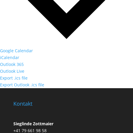
Google Calendar
iCalendar
Outlook 365
Outlook Live
Export .ics file
Export Outlook .ics file
Kontakt
Sieglinde Zottmaier
+41 79 661 98 58