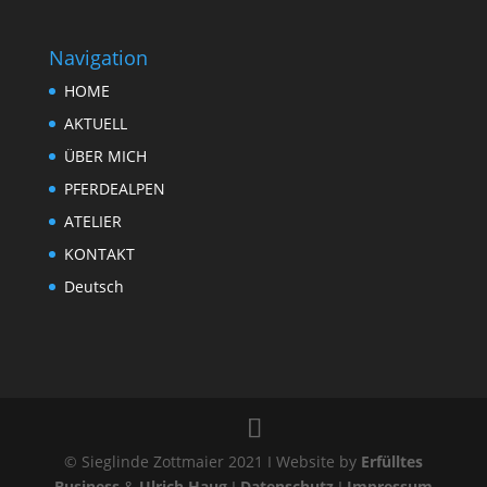
Navigation
HOME
AKTUELL
ÜBER MICH
PFERDEALPEN
ATELIER
KONTAKT
Deutsch
© Sieglinde Zottmaier 2021 I Website by
Erfülltes
Business
&
Ulrich Haug
I
Datenschutz
I
Impressum