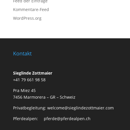
Feed der Einträge
Kommentare-Feed
WordPress.org
Kontakt
Sieglinde Zottmaier
+41 79 661 98 58
Pra Miez 45
7456 Marmorera – GR – Schweiz
Privatbegleitung: welcome@sieglindezottmaier.com
Pferdealpen: pferde@pferdealpen.ch