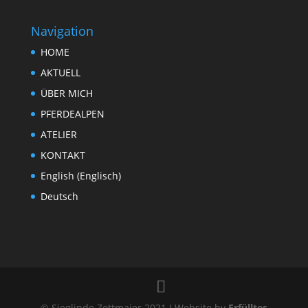
Navigation
HOME
AKTUELL
ÜBER MICH
PFERDEALPEN
ATELIER
KONTAKT
English
(
Englisch
)
Deutsch
© Sieglinde Zottmaier 2021 I Website by
Erfülltes