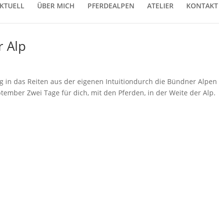
KTUELL
ÜBER MICH
PFERDEALPEN
ATELIER
KONTAKT
r Alp
ung in das Reiten aus der eigenen Intuitiondurch die Bündner Alpe
ptember Zwei Tage für dich, mit den Pferden, in der Weite der Alp.