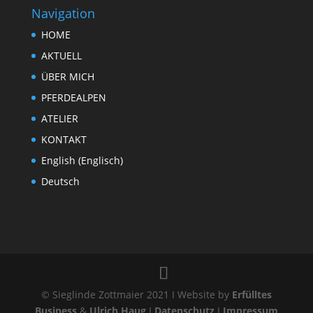
Navigation
HOME
AKTUELL
ÜBER MICH
PFERDEALPEN
ATELIER
KONTAKT
English
(
Englisch
)
Deutsch
© Sieglinde Zottmaier 2021 I Website by
Erfülltes
Business
&
Ulrich Haug
I
Datenschutz
I
Impressum