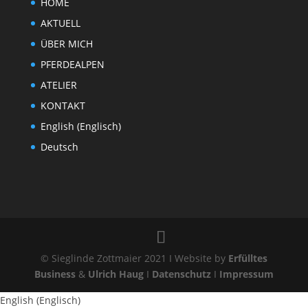
HOME
AKTUELL
ÜBER MICH
PFERDEALPEN
ATELIER
KONTAKT
English
(
Englisch
)
Deutsch
© Sieglinde Zottmaier 2021 I Website by
Erfülltes
Business
&
Ulrich Haug
I
Datenschutz
I
Impressum
English
(
Englisch
)